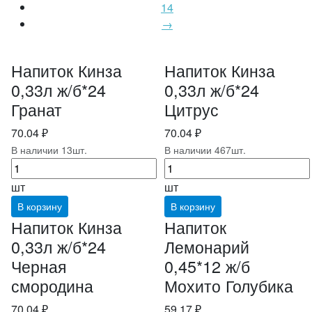
14
→
Напиток Кинза
Напиток Кинза
0,33л ж/б*24
0,33л ж/б*24
Гранат
Цитрус
70.04 ₽
70.04 ₽
В наличии 13шт.
В наличии 467шт.
шт
шт
В корзину
В корзину
Напиток Кинза
Напиток
0,33л ж/б*24
Лемонарий
Черная
0,45*12 ж/б
смородина
Мохито Голубика
70.04 ₽
59.17 ₽