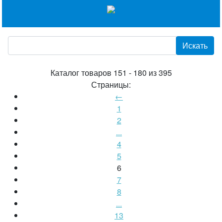
Каталог товаров 151 - 180 из 395
Страницы:
←
1
2
...
4
5
6
7
8
...
13