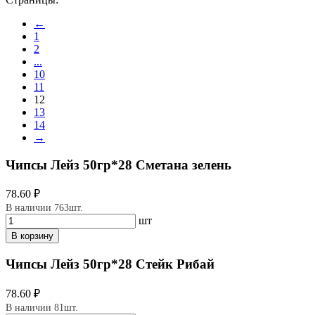
←
1
2
...
10
11
12
13
14
→
Чипсы Лейз 50гр*28 Сметана зелень
78.60 ₽
В наличии 763шт.
шт
В корзину
Чипсы Лейз 50гр*28 Стейк Рибай
78.60 ₽
В наличии 81шт.